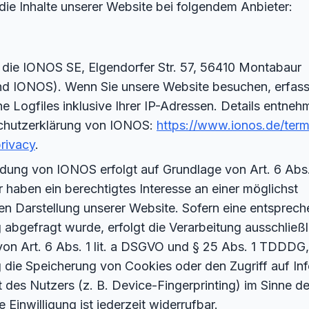
die Inhalte unserer Website bei folgendem Anbieter:
t die IONOS SE, Elgendorfer Str. 57, 56410 Montabaur
nd IONOS). Wenn Sie unsere Website besuchen, erfas
e Logfiles inklusive Ihrer IP-Adressen. Details entneh
chutzerklärung von IONOS:
https://www.ionos.de/ter
rivacy
.
ung von IONOS erfolgt auf Grundlage von Art. 6 Abs. 1
haben ein berechtigtes Interesse an einer möglichst
en Darstellung unserer Website. Sofern eine entsprec
g abgefragt wurde, erfolgt die Verarbeitung ausschließl
on Art. 6 Abs. 1 lit. a DSGVO und § 25 Abs. 1 TDDDG,
g die Speicherung von Cookies oder den Zugriff auf In
 des Nutzers (z. B. Device-Fingerprinting) im Sinne
 Einwilligung ist jederzeit widerrufbar.