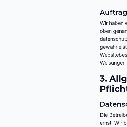
Auftra
Wir haben e
oben genann
datenschutz
gewährleist
Websitebes
Weisungen 
3. Al
Pflic
Datens
Die Betreib
ernst. Wir 