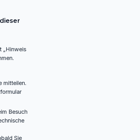
dieser
t „Hinweis
ehmen.
mitteilen.
tformular
beim Besuch
technische
obald Sie