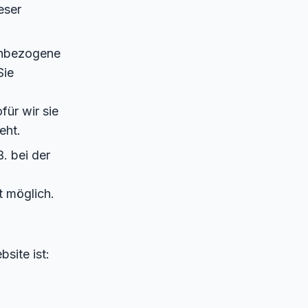
eser
enbezogene
Sie
ür wir sie
eht.
. bei der
t möglich.
site ist: