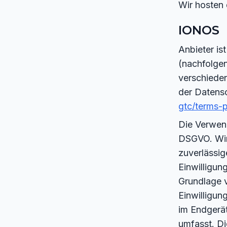
Wir hosten 
IONOS
Anbieter is
(nachfolge
verschieden
der Datens
gtc/terms-p
Die Verwend
DSGVO. Wir 
zuverlässig
Einwilligun
Grundlage v
Einwilligun
im Endgerät
umfasst. Die