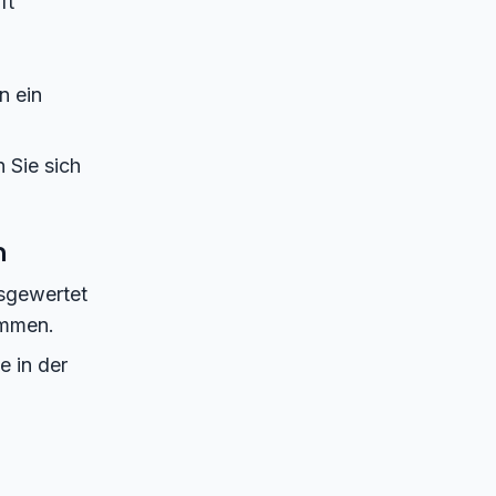
ft
n ein
 Sie sich
n
usgewertet
ammen.
e in der