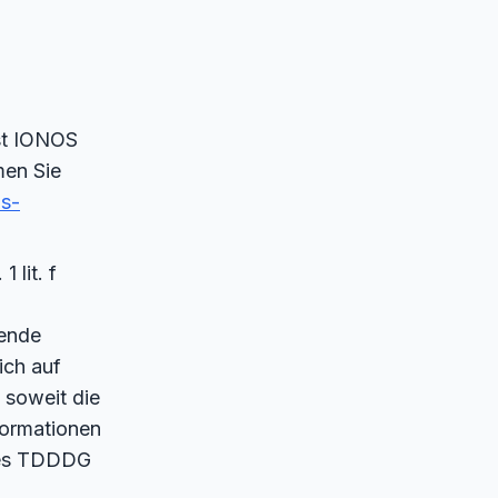
st IONOS
men Sie
ms-
 lit. f
hende
ich auf
 soweit die
formationen
 des TDDDG