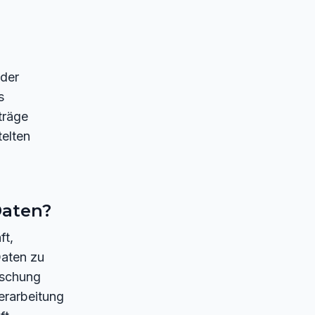
 der
s
träge
elten
Daten?
ft,
aten zu
öschung
erarbeitung