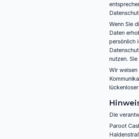
entsprechen
Datenschut
Wenn Sie d
Daten erho
persönlich 
Datenschutz
nutzen. Sie
Wir weisen 
Kommunikati
lückenloser
Hinweis
Die verantw
Paroot Cas
Haldenstra