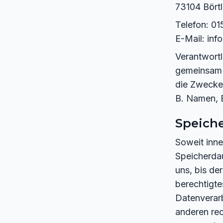
73104 Bört
Telefon: 0
E-Mail: inf
Verantwortli
gemeinsam 
die Zwecke
B. Namen, E
Speich
Soweit inne
Speicherda
uns, bis de
berechtigte
Datenverarb
anderen rec